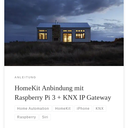
Diese Anleitung fasst alle nötigen Schritte zusammen, um einen
Raspberry PI 3 als Homekit Bridge für eine KNX Installation über
ein KNX-IP Gateway zu betreiben.
ANLEITUNG
HomeKit Anbindung mit
Raspberry Pi 3 + KNX IP Gateway
Home Automation
HomeKit
iPhone
KNX
Raspberry
Siri