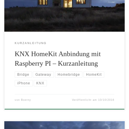
steuern zu können. Ausführliche Anleitung Vorraussetzungen
Raspberrry Pi 3 KNX IP Gateway […]
KURZANLEITUNG
KNX HomeKit Anbindung mit
Raspberry PI – Kurzanleitung
Bridge
Gateway
Homebridge
HomeKit
iPhone
KNX
von
Boerny
Veröffentlicht am
10/10/2016