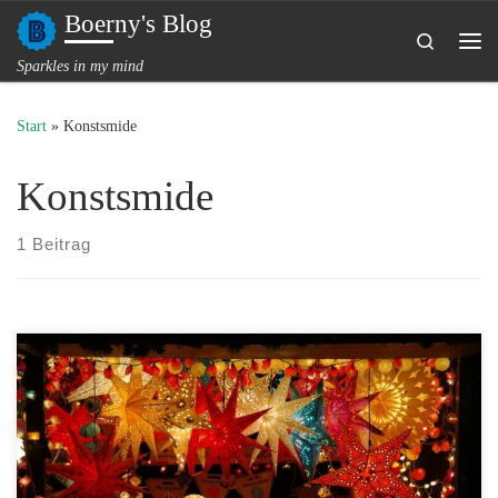
Boerny's Blog
Zum Inhalt springen
Search
Me
Sparkles in my mind
Start
»
Konstsmide
Konstsmide
1 Beitrag
LED Lichterkette gibt es in verschiedenen Lichtfarben? Welche
passt wohl am besten?