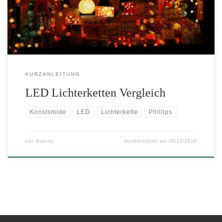
KURZANLEITUNG
LED Lichterketten Vergleich
Konstsmide
LED
Lichterkette
Phillips
von
Boerny
Veröffentlicht am
05/12/2016