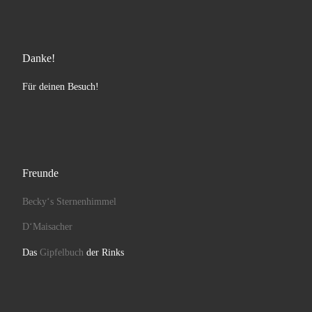
Danke!
Für deinen Besuch!
Freunde
Becky‘s Sternenhimmel
D‘Maisacher
Das
Gipfelbuch
der Rinks