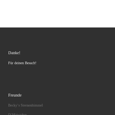
Danke!
Für deinen Besuch!
Freunde
Becky‘s Sternenhimmel
D‘Maisacher