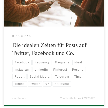
gibt einen Einblick in das Medienverhalten.
DIES & DAS
Die idealen Zeiten für Posts auf
Twitter, Facebook und Co.
Facebook
frequency
Frequenz
ideal
Instagram
LinkedIn
Pinterest
Posting
Reddit
Social Media
Telegram
Time
Timing
Twitter
VK
Zeitpunkt
von
Boerny
Veröffentlicht am
22/02/2021