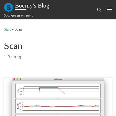
Boerny's Blog
Zum Inhalt springen
Search
Me
Sparkles in my mind
Start
»
Scan
Scan
1 Beitrag
In macOS gibt es schon seit geraumer Zeit ein nützliches
Werkzeug zur Analyse des WLAN Netzwerkes. Doch kaum einer