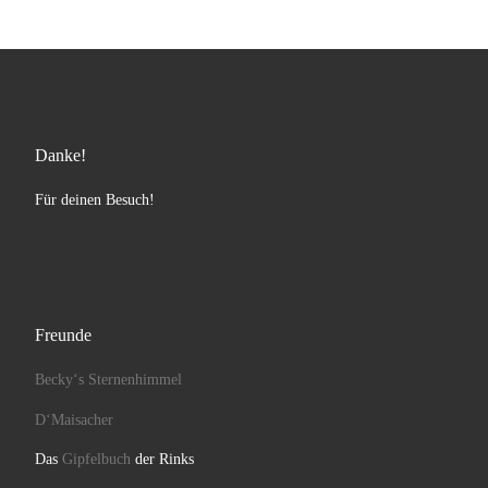
Danke!
Für deinen Besuch!
Freunde
Becky‘s Sternenhimmel
D‘Maisacher
Das
Gipfelbuch
der Rinks