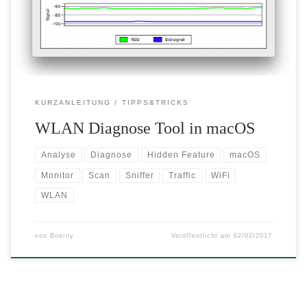
kennt es, denn es versteckt sich hinter dem WLAN Menu Item.
KURZANLEITUNG
TIPPS&TRICKS
WLAN Diagnose Tool in macOS
Analyse
Diagnose
Hidden Feature
macOS
Monitor
Scan
Sniffer
Traffic
WiFi
WLAN
von
Boerny
Veröffentlicht am
02/02/2017