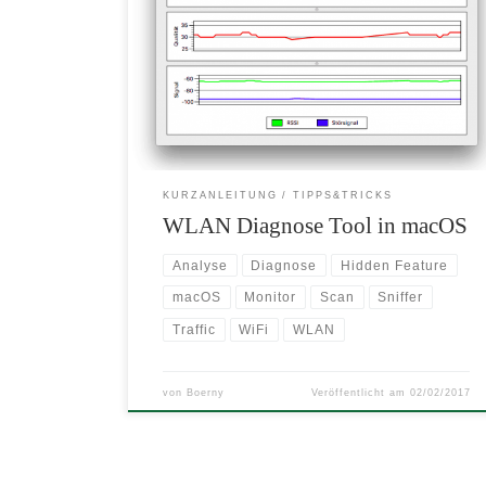
In macOS gibt es schon seit geraumer Zeit ein
nützliches Werkzeug zur Analyse des WLAN
Netzwerkes. Doch kaum einer kennt es, denn es
versteckt sich hinter dem WLAN Menu Item.
KURZANLEITUNG
TIPPS&TRICKS
WLAN Diagnose Tool in macOS
Analyse
Diagnose
Hidden Feature
macOS
Monitor
Scan
Sniffer
Traffic
WiFi
WLAN
von
Boerny
Veröffentlicht am
02/02/2017