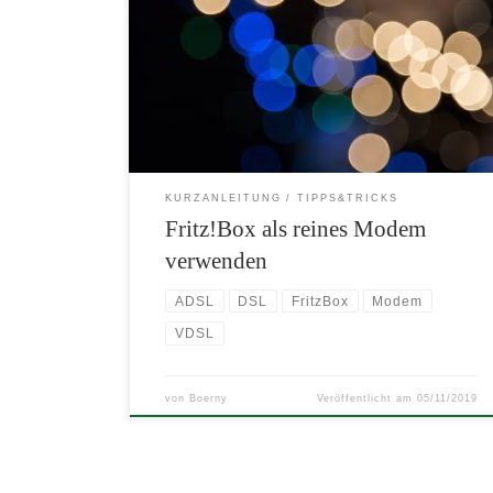
Mit einem kleinen Kniff kann man aus jeder Fritz!Box
ein reines DSL-Modem machen und so sein Netzwerk
bspw erweitert konfigurieren. Das ist etwa sinnvoll um
eine alternative Firewall vor den Router zu schalten.
Hier findet sich eine Kurzanleitung zur Konfiguration.
KURZANLEITUNG
TIPPS&TRICKS
Fritz!Box als reines Modem
verwenden
ADSL
DSL
FritzBox
Modem
VDSL
von
Boerny
Veröffentlicht am
05/11/2019