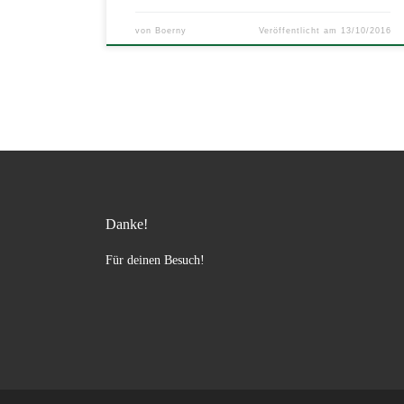
von
Boerny
Veröffentlicht am
13/10/2016
Danke!
Für deinen Besuch!