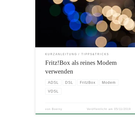
Mit einem kleinen Kniff kann man aus jeder Fritz!Box
ein reines DSL-Modem machen und so sein Netzwerk
bspw erweitert konfigurieren. Das ist etwa sinnvoll um
eine alternative Firewall vor den Router zu schalten.
Hier findet sich eine Kurzanleitung zur Konfiguration.
KURZANLEITUNG
TIPPS&TRICKS
Fritz!Box als reines Modem
verwenden
ADSL
DSL
FritzBox
Modem
VDSL
von
Boerny
Veröffentlicht am
05/11/2019