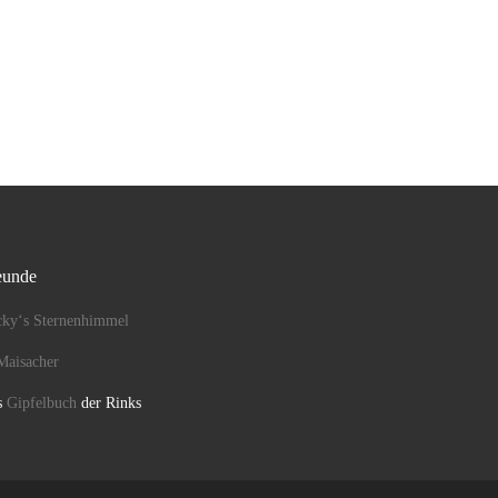
eunde
cky‘s Sternenhimmel
Maisacher
s
Gipfelbuch
der Rinks