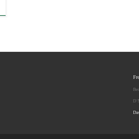
Fr
Be
D‘
Da