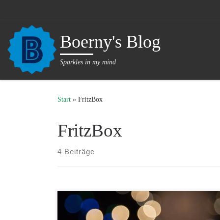
Zum Inhalt springen
Boerny's Blog
Sparkles in my mind
Start
»
FritzBox
FritzBox
4 Beiträge