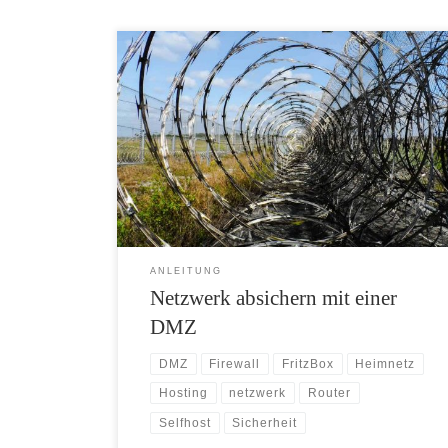
Professionelle Absicherung eines Heimnetzwerkes in
drei einfachen Schritten. Eine DMZ erlaubt den
Betrieb eigener Dienste im Internet ohne erhöhte
Gefährdung des privaten Netzes.
ANLEITUNG
Netzwerk absichern mit einer
DMZ
DMZ
Firewall
FritzBox
Heimnetz
Hosting
netzwerk
Router
Selfhost
Sicherheit