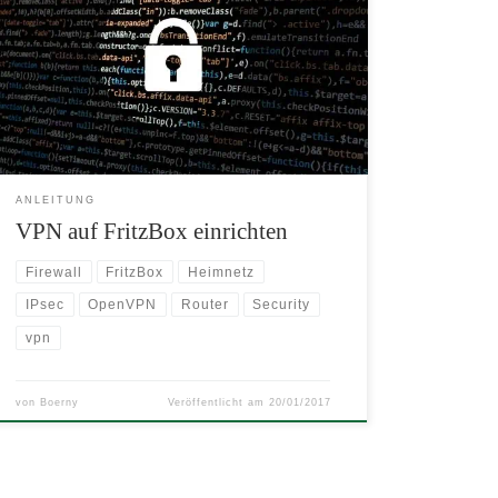
Internet in das private (Heim-)netz. Hier wird mit
gezeigt, wie einfach die Konfiguration mit einer
FritzBox sein kann. Dabei kann die FritzBox sowohl
als VPN Router als auch als VPN Server konfiguriert
werden.
ANLEITUNG
VPN auf FritzBox einrichten
Firewall
FritzBox
Heimnetz
IPsec
OpenVPN
Router
Security
vpn
von
Boerny
Veröffentlicht am
20/01/2017