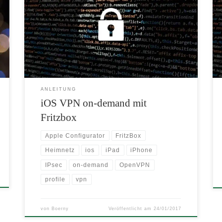
iPhones/iPads für VPN on-demand. Durch VPN on-
demand wird für jede Anwendung automatisch eine
VPN Verbindung geöffnet, sobald auf einen Server im
Heimnetz zugegriffen wird. So erspart man sich das
manuelle Aktivieren der VPN Verbindung.
ANLEITUNG
iOS VPN on-demand mit
Fritzbox
Apple Configurator
FritzBox
Heimnetz
ios
iPad
iPhone
IPsec
on-demand
OpenVPN
profile
vpn
von
Boerny
Veröffentlicht am
24/01/2017