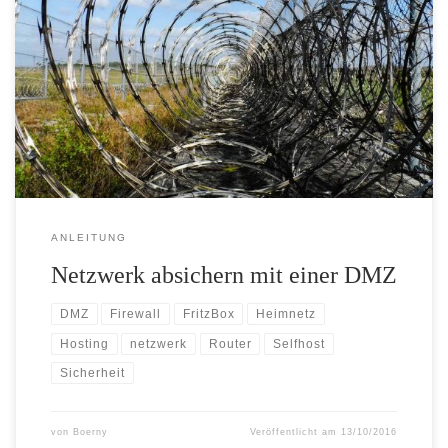
Professionelle Absicherung eines Heimnetzwerkes in drei
einfachen Schritten. Eine DMZ erlaubt den Betrieb eigener
Dienste im Internet ohne erhöhte Gefährdung des privaten Netzes.
ANLEITUNG
Netzwerk absichern mit einer DMZ
DMZ
Firewall
FritzBox
Heimnetz
Hosting
netzwerk
Router
Selfhost
Sicherheit
von
Boerny
Veröffentlicht am
13/10/2016