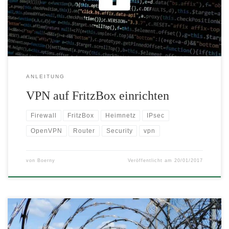
FritzBox sowohl als VPN Router als auch als VPN Server
konfiguriert werden.
ANLEITUNG
VPN auf FritzBox einrichten
Firewall
FritzBox
Heimnetz
IPsec
OpenVPN
Router
Security
vpn
von
Boerny
Veröffentlicht am
20/01/2017