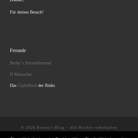
Für deinen Besuch!
Freunde
Becky‘s Sternenhimmel
D‘Maisacher
Das
Gipfelbuch
der Rinks
© 2026
Boerny's Blog
– Alle Rechte vorbehalten
Präsentiert von
WP
– Entworfen mit dem
Customizr-Theme