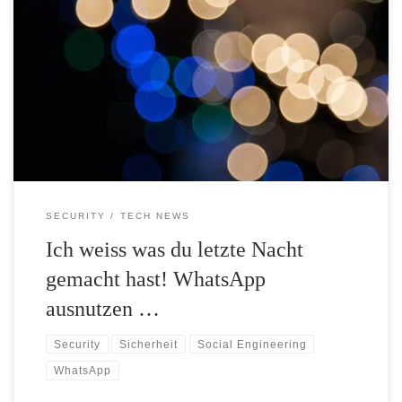
Jeden WhatsApp Nutzer ausspionieren leichtgemacht. Haben zwei
Personen eine Affäre? WhatsApp nutzen um Verhaltensmuster
auszunutzen.
SECURITY
TECH NEWS
Ich weiss was du letzte Nacht
gemacht hast! WhatsApp
ausnutzen …
Security
Sicherheit
Social Engineering
WhatsApp