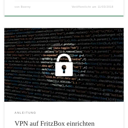
von
Boerny
Veröffentlicht am
11/03/2018
Ein VPN erlaubt den sicheren Zugang aus dem Internet in das
private (Heim-)netz. Hier wird mit gezeigt, wie einfach die
Konfiguration mit einer FritzBox sein kann. Dabei kann die
FritzBox sowohl als VPN Router als auch als VPN Server
konfiguriert werden.
ANLEITUNG
VPN auf FritzBox einrichten