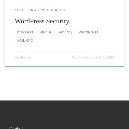
ANLEITUNG
WORDPRESS
WordPress Security
htaccess
Plugin
Security
WordPress
XMLRPC
von
Boerny
Veröffentlicht am
01/11/2016
Danke!