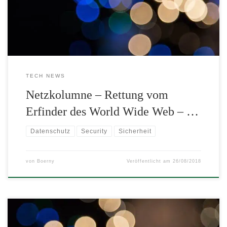
an sich findet sich unter https://solid.mit.edu/
TECH NEWS
Netzkolumne – Rettung vom
Erfinder des World Wide Web – …
Datenschutz
Security
Sicherheit
von
Boerny
Veröffentlicht am
26/08/2018