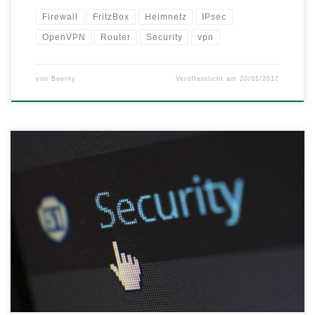
Firewall
FritzBox
Heimnetz
IPsec
OpenVPN
Router
Security
vpn
von
Boerny
Veröffentlicht am
20/01/2017
Eine einfache Checkliste mit grundlegenden Massnahmen seine
eigene WordPress Installation sicherer zu machen.