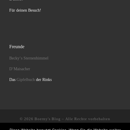
Für deinen Besuch!
Freunde
Becky‘s Sternenhimmel
D‘Maisacher
Das
Gipfelbuch
der Rinks
© 2026
Boerny's Blog
– Alle Rechte vorbehalten
Präsentiert von
WP
– Entworfen mit dem
Customizr-Theme