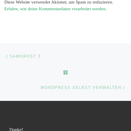
Diese Website verwendet Akismet, um Spam zu reduzieren.
Erfahre, wie deine Kommentardaten verarbeitet werden.
Beitragsnavigation
Vorheriger Beitrag
SAMOROST 3
ZURÜCK ZUR BEITRAGSL
Nä
WORDPRESS SELBST VERWALTEN
Danke!